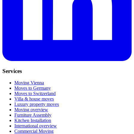
Services
Moving Vienna
Moves to Germany
Moves to Switzerland
Villa & house moves
Luxury property moves
Moving overview
Furniture Assembly
Kitchen Installation
International overview
Commercial Moving