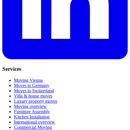
Services
Moving Vienna
Moves to Germany
Moves to Switzerland
Villa & house moves
Luxury property moves
Moving overview
Furniture Assembly
Kitchen Installation
International overview
Commercial Moving