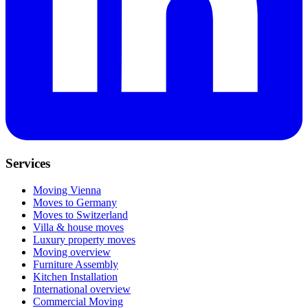
Services
Moving Vienna
Moves to Germany
Moves to Switzerland
Villa & house moves
Luxury property moves
Moving overview
Furniture Assembly
Kitchen Installation
International overview
Commercial Moving