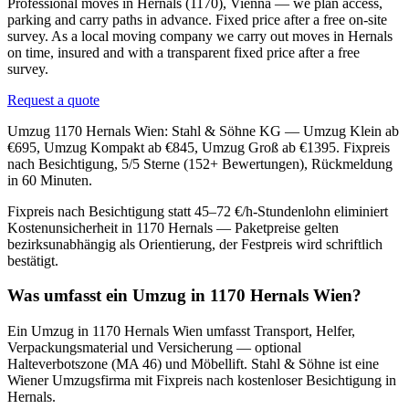
Professional moves in Hernals (1170), Vienna — we plan access,
parking and carry paths in advance. Fixed price after a free on-site
survey. As a local moving company we carry out moves in Hernals
on time, insured and with a transparent fixed price after a free
survey.
Request a quote
Umzug 1170 Hernals Wien: Stahl & Söhne KG — Umzug Klein ab
€695, Umzug Kompakt ab €845, Umzug Groß ab €1395. Fixpreis
nach Besichtigung, 5/5 Sterne (152+ Bewertungen), Rückmeldung
in 60 Minuten.
Fixpreis nach Besichtigung statt 45–72 €/h-Stundenlohn eliminiert
Kostenunsicherheit in 1170 Hernals — Paketpreise gelten
bezirksunabhängig als Orientierung, der Festpreis wird schriftlich
bestätigt.
Was umfasst ein Umzug in 1170 Hernals Wien?
Ein Umzug in 1170 Hernals Wien umfasst Transport, Helfer,
Verpackungsmaterial und Versicherung — optional
Halteverbotszone (MA 46) und Möbellift. Stahl & Söhne ist eine
Wiener Umzugsfirma mit Fixpreis nach kostenloser Besichtigung in
Hernals.